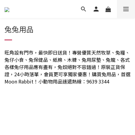
兔兔用品
旺角設有門市
，
最快即日送貨！專營優質天然牧草、兔糧、
兔仔小食、兔保健品、紙棉、木糠、兔用尿墊、兔籠、各式
各樣兔仔用品應有盡有，兔奴絕對不容錯過
！
原裝正貨保
證，24小時落單，會員更可享獨家優惠！購買兔用品
，
首選
Moon Rabbit
！
小動物用品速遞熱線：9639 3344