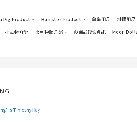
a Pig Product
Hamster Product
龜龜用品
刺蝟用品
小動物介紹
牧草種類介紹
獸醫診所&資訊
Moon Doll
ING