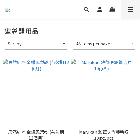
蜜袋鼯用品
Sort by
48 Items per page
果然純粹 金鑽鳳梨乾 (有效期
Marukan 雜莓味營養啫喱
12個月)
10gx5pcs