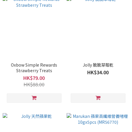
Oxbow Simple Rewards
Jolly 脆脆草莓乾
Strawberry Treats
HK$34.00
HK$79.00
HK$88.00