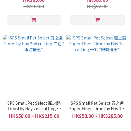
HK$92.00
HK$92.00
SPS Small Pet Select 寵之選
SPS Small Pet Select 寵之選
Timothy Hay 2nd cutting 二
Super Fiber Timothy Hay 1st
割 *限時優惠*
cutting 一割 *限時優惠*
HK$58.00 ~ HK$215.00
HK$58.00 ~ HK$285.00