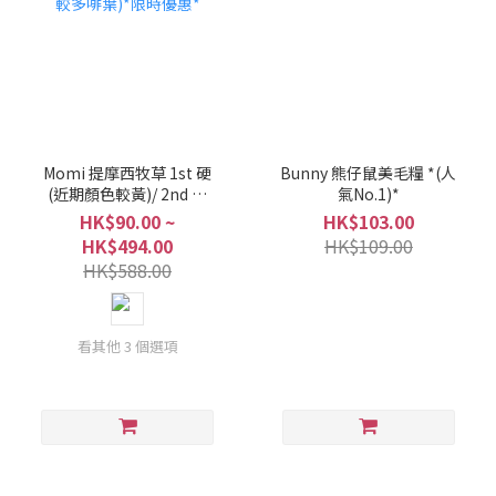
Momi 提摩西牧草 1st 硬
Bunny 熊仔鼠美毛糧 *(人
(近期顏色較黃)/ 2nd 軟
氣No.1)*
(近期較多啡葉)*限時優惠*
HK$90.00 ~
HK$103.00
HK$494.00
HK$109.00
HK$588.00
看其他 3 個選項