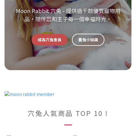
Moon Rabbit 穴兔 - 提供過千款優質寵物用
品，陪伴您和主子每一個幸福時光。
成為穴兔會員
養兔小知識
穴兔人氣商品 TOP 10 !