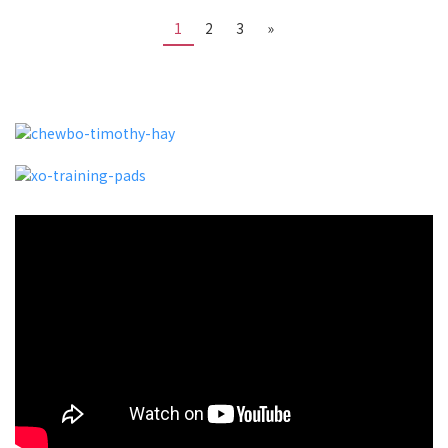
1
2
3
»