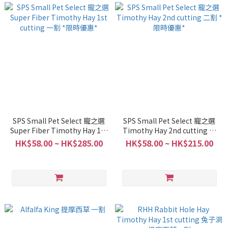
SPS Small Pet Select 寵之選
SPS Small Pet Select 寵之選
Super Fiber Timothy Hay 1st
Timothy Hay 2nd cutting 二
cutting 一割 *限時優惠*
割 *限時優惠*
HK$58.00 ~ HK$285.00
HK$58.00 ~ HK$215.00