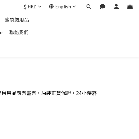
$
HKD
English
蜜袋鼯用品
ar
聯絡我們
鼠用品應有盡有，原裝正貨保證，24小時落