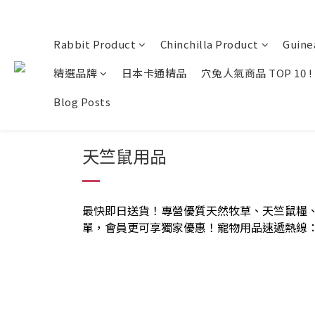
Rabbit Product
Chinchilla Product
Guine
精選品牌
日本卡通精品
穴兔人氣商品 TOP 10 !
Blog Posts
天竺鼠用品
最快即日送貨！專營優質天然牧草、天竺鼠糧
單，會員更可享獨家優惠！寵物用品速遞熱線：963