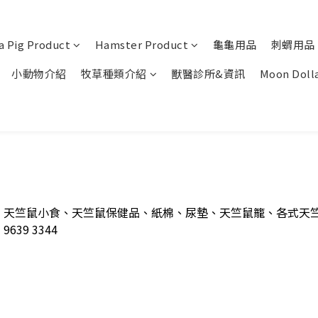
a Pig Product
Hamster Product
龜龜用品
刺蝟用品
小動物介紹
牧草種類介紹
獸醫診所&資訊
Moon Doll
、天竺鼠小食、天竺鼠保健品、紙棉、尿墊、天竺鼠籠、各式天竺
9 3344