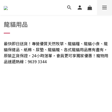
龍貓用品
最快即日送貨！專營優質天然牧草、龍貓糧、龍貓小食、龍
貓保健品、紙棉、尿墊、龍貓籠、各式龍貓用品應有盡有，
原裝正貨保證，24小時落單，會員更可享獨家優惠！寵物用
品速遞熱線：9639 3344