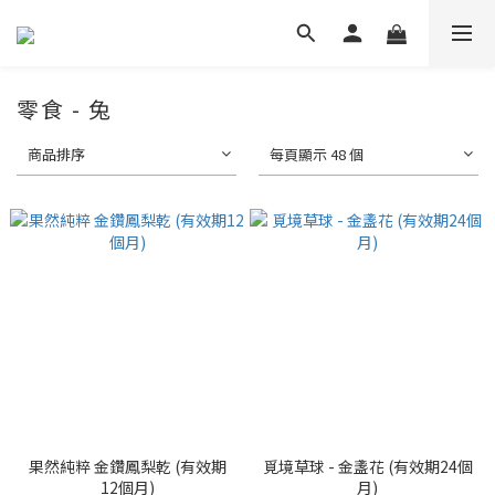
零食 - 兔
商品排序
每頁顯示 48 個
果然純粹 金鑽鳳梨乾 (有效期
覓境草球 - 金盞花 (有效期24個
12個月)
月)