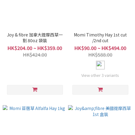
Joy & fibre 加拿大提摩西草一
Momi Timothy Hay 1st cut
割 80oz 袋裝
/2nd cut
HK$204.00 ~ HK$359.00
HK$90.00 ~ HK$494.00
HK$424.00
HK$588.00
View other 3 variants