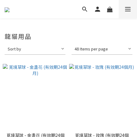
龍貓用品
Sort by
48 Items per page
覓境草球 - 金盞花 (有效期24個
覓境草球 - 玫瑰 (有效期24個