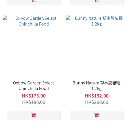
Oxbow Garden Select
Bunny Nature 草本龍貓糧
Chinchilla Food
1.2kg
HK$173.00
HK$192.00
HK$188.00
HK$208.00