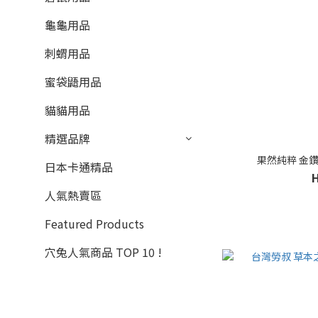
龜龜用品
刺蝟用品
蜜袋鼯用品
貓貓用品
精選品牌
果然純粹 金鑽
日本卡通精品
人氣熱賣區
Featured Products
穴兔人氣商品 TOP 10 !