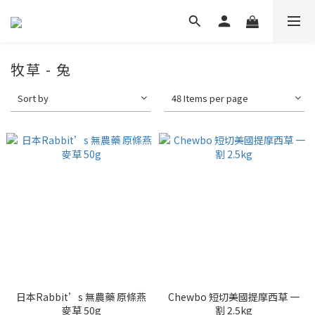
牧草 - 兔
Sort by
48 Items per page
日本Rabbit’s 無農藥 原條燕
Chewbo 短切美國提摩西草 一
麥草 50g
割 2.5kg