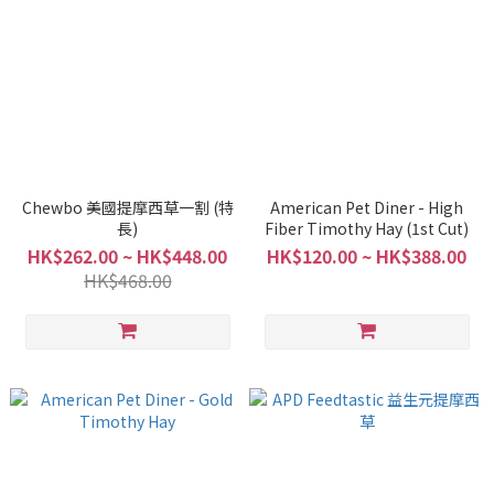
Chewbo 美國提摩西草一割 (特
American Pet Diner - High
長)
Fiber Timothy Hay (1st Cut)
HK$262.00 ~ HK$448.00
HK$120.00 ~ HK$388.00
HK$468.00