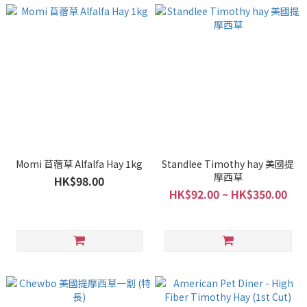
Momi 苜蓿草 Alfalfa Hay 1kg
Standlee Timothy hay 美國提
摩西草
HK$98.00
HK$92.00 ~ HK$350.00