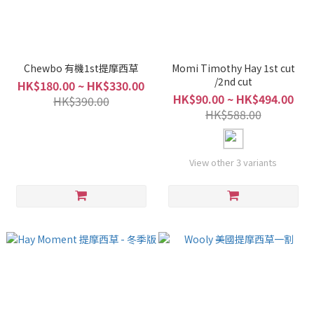
Chewbo 有機1st提摩西草
Momi Timothy Hay 1st cut
/2nd cut
HK$180.00 ~ HK$330.00
HK$90.00 ~ HK$494.00
HK$390.00
HK$588.00
View other 3 variants