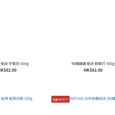
紙床 芋香奶 400g
咕嘰蹦蹦 紙床 輕蘇打 400g
HK$82.00
HK$82.00
任選3件 $177