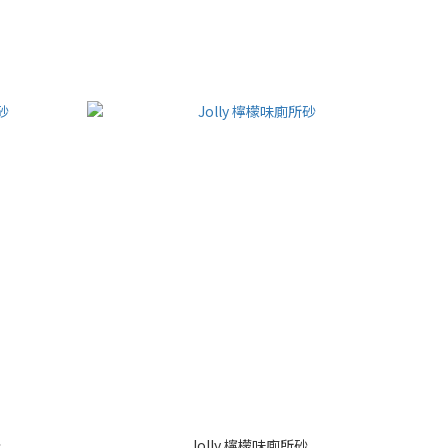
砂
Jolly 檸檬味廁所砂