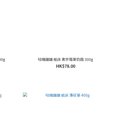
0g
咕嘰蹦蹦 紙床 紫芋莓果奶霜 300g
HK$78.00