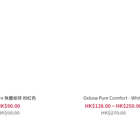
ibre 無塵紙條 粉紅色
Oxbow Pure Comfort - Whi
HK$90.00
HK$138.00 ~ HK$250.0
HK$98.00
HK$270.00