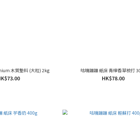
remium 木質墊料 (大粒) 2kg
咕嘰蹦蹦 紙床 青檸香草梳打 30
HK$73.00
HK$78.00