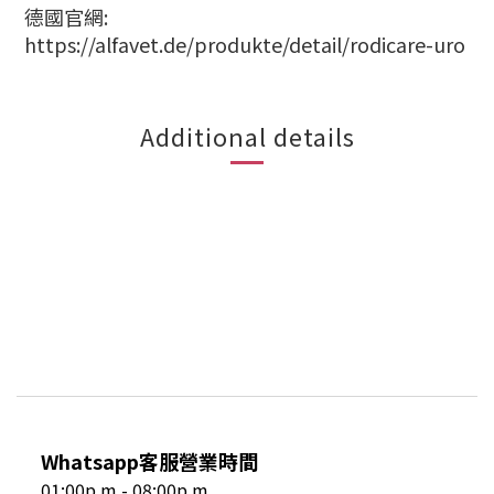
德國官網:
https://alfavet.de/produkte/detail/rodicare-uro
Additional details
Whatsapp客服營業時間
01:00p.m - 08:00p.m