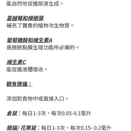
能自然地促進尿液生成。
蔓越莓和樺樹葉
補充了寶貴的植物次生物質。
葡萄糖胺和維生素A
是膀胱黏膜生理功能所必需的。
維生素C
能促進液體吸收。
餵食建議：
添加到食物中或直接入口。
倉鼠
：
每日1-3次，每次0.05-0.1毫升
龍貓/ 花栗鼠
：每日1-3次，每次0.15- 0.2毫升