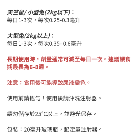
天竺
鼠/ 小型兔(2kg以下)
：
每日1-3次，每次0.25-0.3毫升
大型兔(2kg以上)
：
每日1-3次，每次0.35- 0.6
毫升
長期使用時，劑量通常可減至每日一次。建議餵食
期最長為6-8週。
注意：食用後可能導致尿液變色。
使用前請搖勻！使用後請沖洗注射器。
請勿儲存於25°C以上，並避光保存。
包裝：20毫升玻璃瓶，配定量注射器。