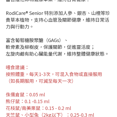
RodiCare® Senior 特別添加人參、銀杏、山楂等珍
貴草本植物，支持心血管及關節健康，維持日常活
力與行動力。
富含葡萄糖胺聚醣（GAGs）、
軟骨素及柳樹皮，保護關節，促進靈活度；
左旋肉鹼有助心臟能量代謝，維持整體健康狀態。
喂食建議：
按照體重，每天1-3次，可混入食物或直接服用
（如長期服用，可減至每天一次）
侏儒倉鼠：0.05 ml
熊仔鼠：0.1 -0.15 ml
花枝鼠/南美栗鼠：0.15 - 0.2 ml
天竺鼠、小型兔（2kg以下）：0.25-0.3 ml