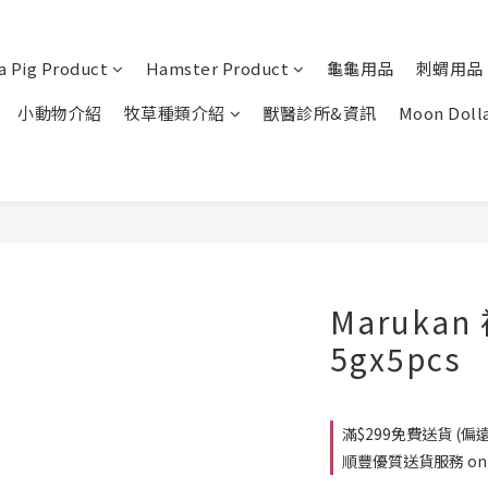
a Pig Product
Hamster Product
龜龜用品
刺蝟用品
小動物介紹
牧草種類介紹
獸醫診所&資訊
Moon Doll
Maruka
5gx5pcs
滿$299免費送貨 (偏遠
順豐優質送貨服務 on o