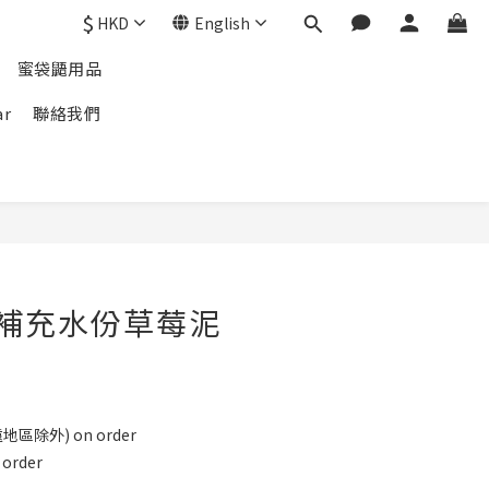
$
HKD
English
蜜袋鼯用品
ar
聯絡我們
n 補充水份草莓泥
地區除外) on order
rder