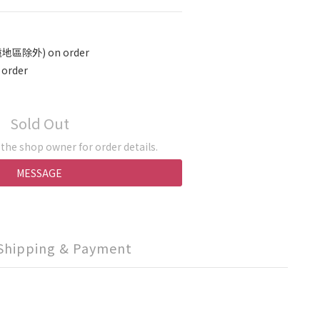
地區除外) on order
rder
Sold Out
he shop owner for order details.
MESSAGE
Shipping & Payment