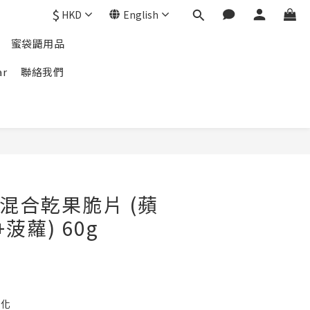
$
HKD
English
蜜袋鼯用品
ar
聯絡我們
rp 混合乾果脆片 (蘋
菠蘿) 60g
消化