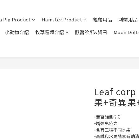
a Pig Product
Hamster Product
龜龜用品
刺蝟用品
小動物介紹
牧草種類介紹
獸醫診所&資訊
Moon Doll
Leaf co
果+奇異果+
-豐富維他命C
-增強免疫力
-含有三種不同水果
-高纖和水果酵素有助