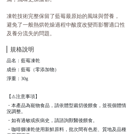
凍乾技術完整保留了藍莓最原始的風味與營養，
避免了一般熱烘乾燥過程中酸度改變而影響適口性
及養分流失的問題。
規格說明
品名：藍莓凍乾
成份：藍莓（零添加物）
淨重：30g
【⚠️注意事項】
・本產品為寵物食品，請依體型裁切後餵食，並視個體情
況調整。
・如有過敏或疾病史，請諮詢獸醫後餵食。
・咖啡獅凍乾使用新鮮原料，批次間有色差、質地及品種