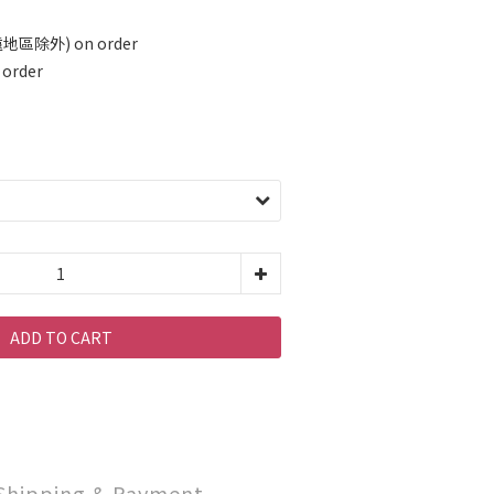
地區除外) on order
rder
ADD TO CART
Shipping & Payment