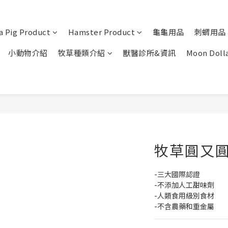
a Pig Product
Hamster Product
龜龜用品
刺蝟用品
小動物介紹
牧草種類介紹
獸醫診所&資訊
Moon Doll
牧草圓又圓
-三大國際認證
-不添加人工甜味劑
-人類食用級別食材
-不含農藥和重金屬