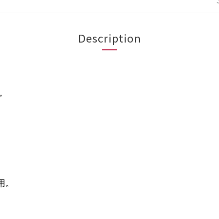
Description
，
用。