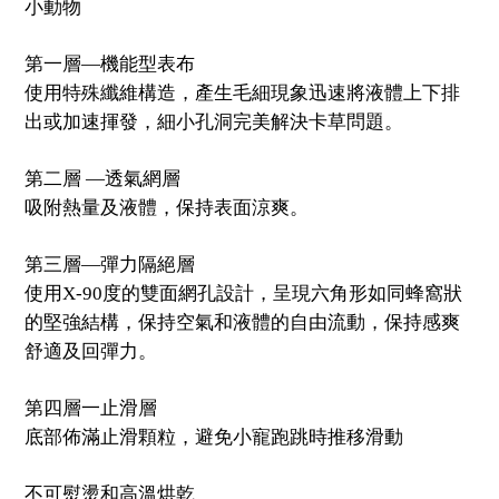
小動物
第一層—機能型表布
使用特殊纖維構造，產生毛細現象迅速將液體上下排
出或加速揮發，細小孔洞完美解決卡草問題。
第二層 —透氣網層
吸附熱量及液體，保持表面涼爽。
第三層—彈力隔絕層
使用X-90度的雙面網孔設計，呈現六角形如同蜂窩狀
的堅強結構，保持空氣和液體的自由流動，保持感爽
舒適及回彈力。
第四層一止滑層
底部佈滿止滑顆粒，避免小寵跑跳時推移滑動
不可熨燙和高溫烘乾