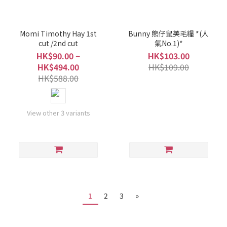
Momi Timothy Hay 1st
Bunny 熊仔鼠美毛糧 *(人
cut /2nd cut
氣No.1)*
HK$90.00 ~
HK$103.00
HK$494.00
HK$109.00
HK$588.00
View other 3 variants
1
2
3
»