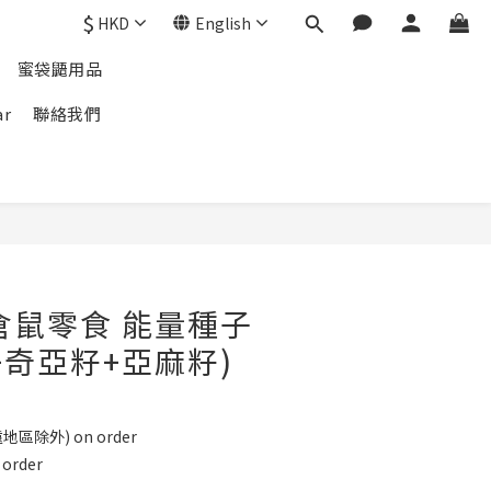
$
HKD
English
蜜袋鼯用品
ar
聯絡我們
倉鼠零食 能量種子
+奇亞籽+亞麻籽)
地區除外) on order
rder