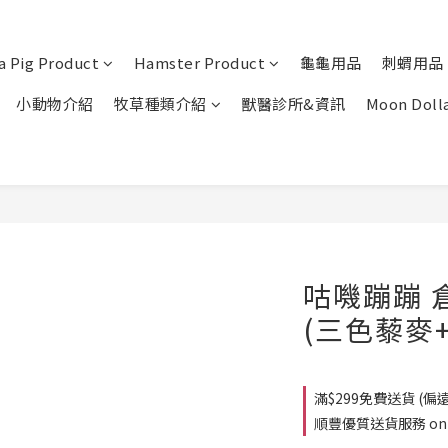
a Pig Product
Hamster Product
龜龜用品
刺蝟用品
小動物介紹
牧草種類介紹
獸醫診所&資訊
Moon Doll
咕嘰蹦蹦 
(三色藜麥
滿$299免費送貨 (偏遠
順豐優質送貨服務 on o