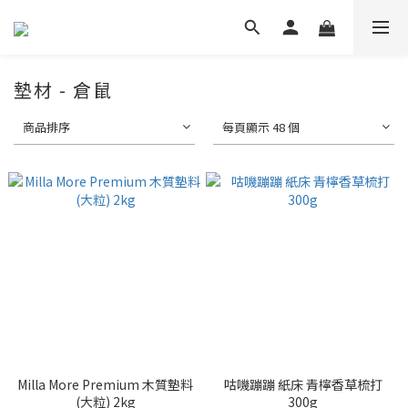
墊材 - 倉鼠
商品排序
每頁顯示 48 個
Milla More Premium 木質墊料
咕嘰蹦蹦 紙床 青檸香草梳打
(大粒) 2kg
300g