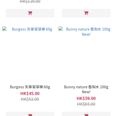
HK$120.00
Burgess 矢車菊草棒 60g
Bunny nature 香梨木 100g
New!
HK$45.00
HK$59.00
HK$52.00
HK$65.00