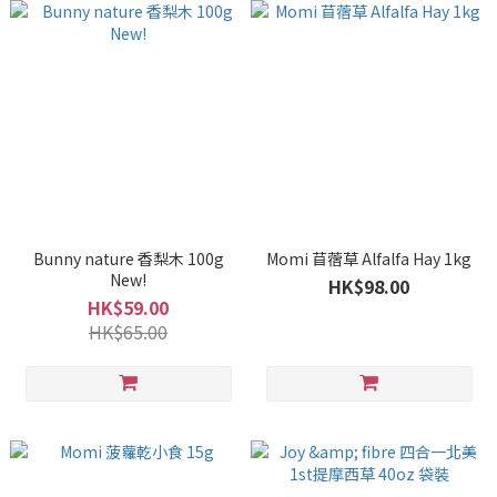
Bunny nature 香梨木 100g
Momi 苜蓿草 Alfalfa Hay 1kg
New!
HK$98.00
HK$59.00
HK$65.00