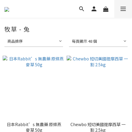
牧草 - 兔
商品排序
每頁顯示 48 個
日本Rabbit’s 無農藥 原條燕
Chewbo 短切美國提摩西草 一
麥草 50g
割 2.5kg