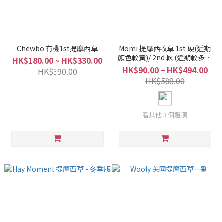
Chewbo 有機1st提摩西草
Momi 提摩西牧草 1st 硬(近期
顏色較黃)/ 2nd 軟 (近期較多啡
HK$180.00 ~ HK$330.00
葉)*限時優惠*
HK$90.00 ~ HK$494.00
HK$390.00
HK$588.00
看其他 3 個選項