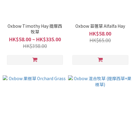
Oxbow Timothy Hay 提摩西
Oxbow 苜蓿草 Alfalfa Hay
牧草
HK$58.00
HK$58.00 ~ HK$335.00
HK$65.00
HK$358.00