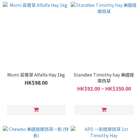
Momi 苜蓿草 Alfalfa Hay 1kg
Standlee Timothy hay 美國提
摩西草
HK$98.00
HK$92.00 ~ HK$350.00