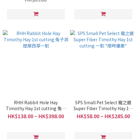
RHH Rabbit Hole Hay
SPS Small Pet Select 寵之選
Timothy Hay 1st cutting 兔子
Super Fiber Timothy Hay 1st
洞提摩西草一割
cutting 一割 *限時優惠*
HK$138.00 ~ HK$398.00
HK$58.00 ~ HK$285.00