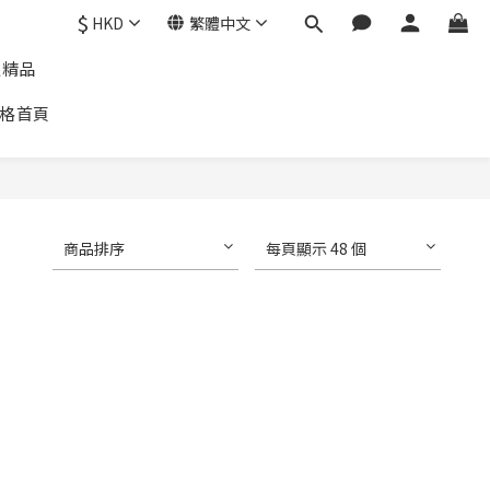
$
HKD
繁體中文
通精品
格首頁
商品排序
每頁顯示 48 個