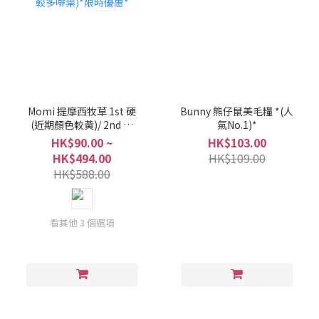
Momi 提摩西牧草 1st 硬
Bunny 熊仔鼠美毛糧 *(人
(近期顏色較黃)/ 2nd 軟
氣No.1)*
(近期較多啡葉)*限時優惠*
HK$90.00 ~
HK$103.00
HK$494.00
HK$109.00
HK$588.00
看其他 3 個選項