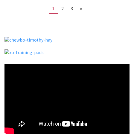
1
2
3
»