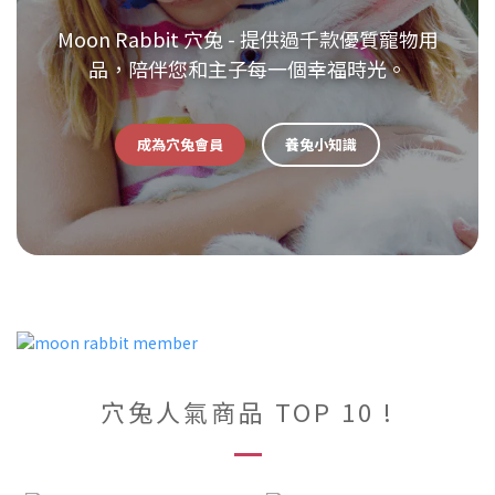
Moon Rabbit 穴兔 - 提供過千款優質寵物用
品，陪伴您和主子每一個幸福時光。
成為穴兔會員
養兔小知識
穴兔人氣商品 TOP 10 !