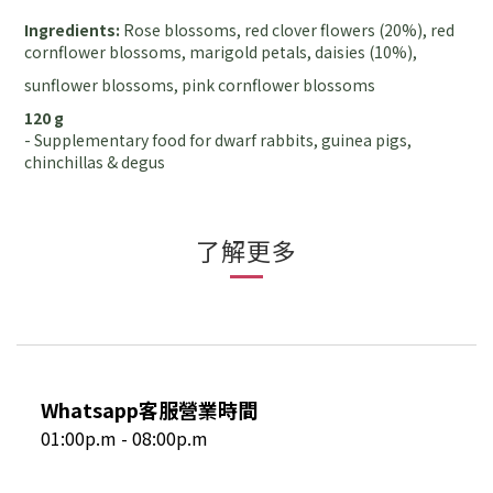
Ingredients:
Rose blossoms, red clover flowers (20%), red
cornflower blossoms, marigold petals, daisies (10%),
sunflower blossoms, pink cornflower blossoms
120 g
- Supplementary food for dwarf rabbits, guinea pigs,
chinchillas & degus
了解更多
Whatsapp客服營業時間
01:00p.m - 08:00p.m