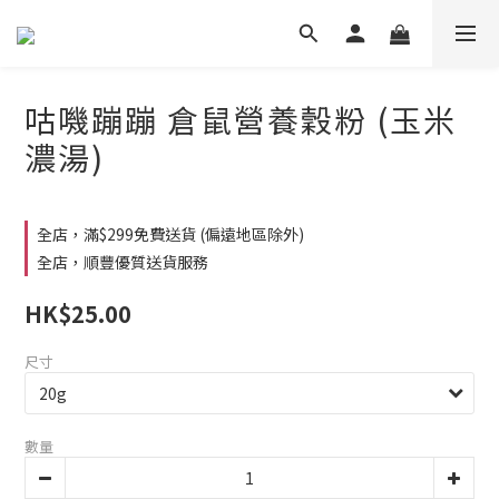
咕嘰蹦蹦 倉鼠營養穀粉 (玉米
濃湯)
全店，滿$299免費送貨 (偏遠地區除外)
全店，順豐優質送貨服務
HK$25.00
尺寸
數量