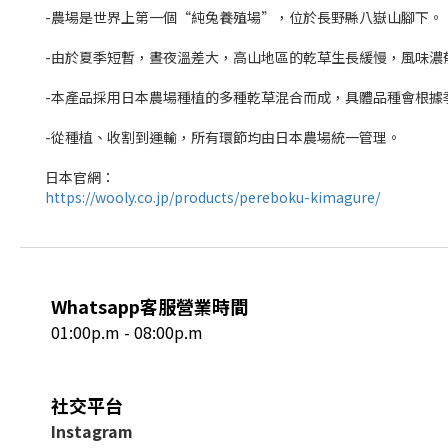
-農場是世界上第一個“純兔養殖場”，位於長野縣八嶽山腳下。
-由於夏季短暫，晝夜溫差大，高山地區的乾草生長緩慢，風味濃
-本產品採用日本農場種植的多種乾草混合而成，具體品種會根據
-從種植、收割到運輸，所有環節均由日本農場統一管理。
日本官網：
https://wooly.co.jp/products/pereboku-kimagure/
Whatsapp客服營業時間
01:00p.m - 08:00p.m
社交平台
I
nstagram