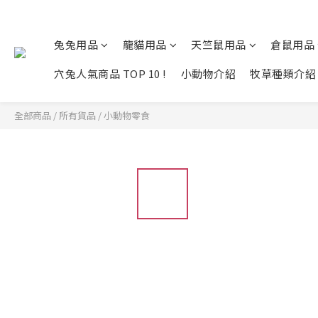
兔兔用品
龍貓用品
天竺鼠用品
倉鼠用品
穴兔人氣商品 TOP 10 !
小動物介紹
牧草種類介紹
全部商品
/
所有貨品
/
小動物零食