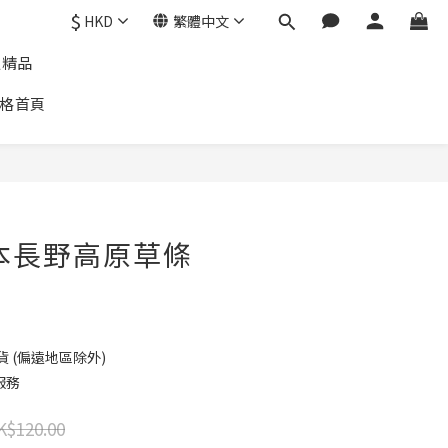
$
HKD
繁體中文
通精品
格首頁
日本長野高原草條
貨 (偏遠地區除外)
服務
K$120.00