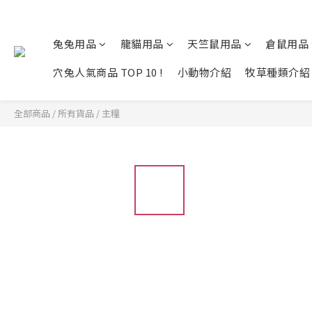
兔兔用品
龍貓用品
天竺鼠用品
倉鼠用品
穴兔人氣商品 TOP 10 !
小動物介紹
牧草種類介紹
全部商品
/
所有貨品
/
主糧