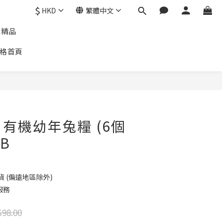
$
HKD
繁體中文
通精品
格首頁
re 有機幼年兔糧 (6個
LB
貨 (偏遠地區除外)
服務
98.00