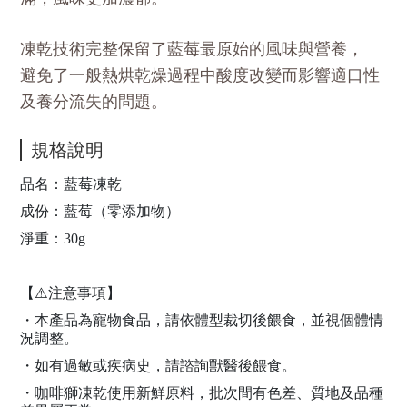
凍乾技術完整保留了藍莓最原始的風味與營養，
避免了一般熱烘乾燥過程中酸度改變而影響適口性
及養分流失的問題。
規格說明
品名：藍莓凍乾
成份：藍莓（零添加物）
淨重：30g
【⚠️注意事項】
・本產品為寵物食品，請依體型裁切後餵食，並視個體情
況調整。
・如有過敏或疾病史，請諮詢獸醫後餵食。
・咖啡獅凍乾使用新鮮原料，批次間有色差、質地及品種