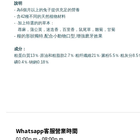
說明
- 為6個月以上的兔子提供充足的營養
- 含42種不同的天然植物材料
- ·加上特選的的草本：
蕁麻，蒲公英，迷迭香，百里香，鼠尾草，雛菊，甘菊
- 糧的形狀獨特,配合小動物口型,增強磨牙效果
成分：
粗蛋白質13％·原油和粗脂肪2.7％·粗纤纖維21％·澱粉5.5％·粗灰分8.5％
磷0.4％·钠鈉0.18％
Whatsapp客服營業時間
01:00p.m - 08:00p.m