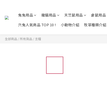
兔兔用品
龍貓用品
天竺鼠用品
倉鼠用品
穴兔人氣商品 TOP 10 !
小動物介紹
牧草種類介紹
全部商品
/
所有貨品
/
主糧