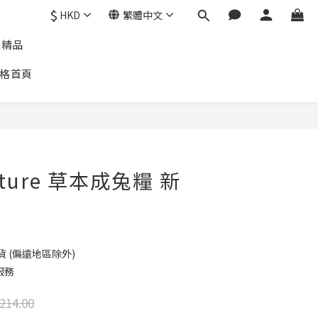
$
HKD
繁體中文
通精品
格首頁
ature 草本成兔糧 新
貨 (偏遠地區除外)
服務
214.00