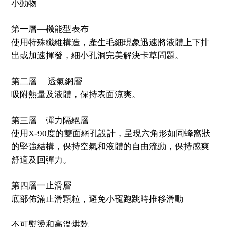
小動物
第一層—機能型表布
使用特殊纖維構造，產生毛細現象迅速將液體上下排
出或加速揮發，細小孔洞完美解決卡草問題。
第二層 —透氣網層
吸附熱量及液體，保持表面涼爽。
第三層—彈力隔絕層
使用X-90度的雙面網孔設計，呈現六角形如同蜂窩狀
的堅強結構，保持空氣和液體的自由流動，保持感爽
舒適及回彈力。
第四層一止滑層
底部佈滿止滑顆粒，避免小寵跑跳時推移滑動
不可熨燙和高溫烘乾