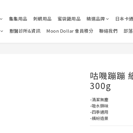
龜龜用品
刺蝟用品
蜜袋鼯用品
精選品牌
日本卡
獸醫診所&資訊
Moon Dollar 會員積分
聯絡我們
部落
咕嘰蹦蹦 
300g
-清潔無塵
-吸水鎖味
-四季通用
-繽紛造景