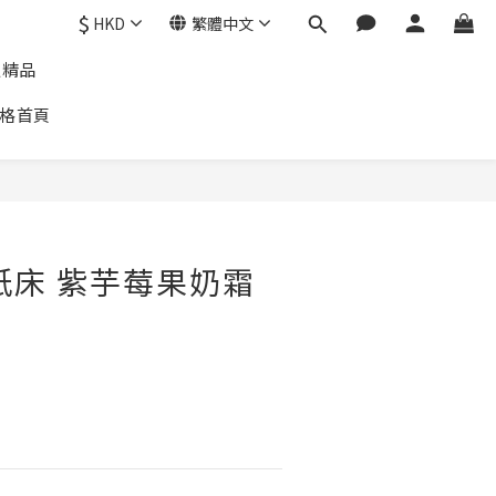
$
HKD
繁體中文
通精品
格首頁
紙床 紫芋莓果奶霜