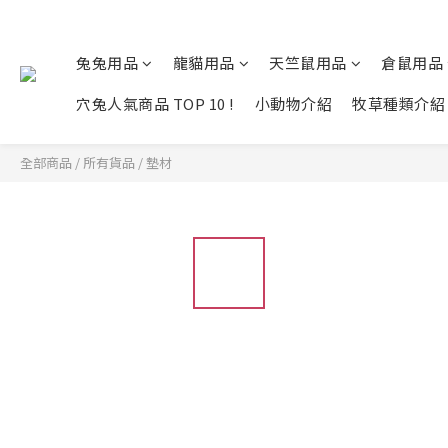
兔兔用品
龍貓用品
天竺鼠用品
倉鼠用品
穴兔人氣商品 TOP 10 !
小動物介紹
牧草種類介紹
全部商品
/
所有貨品
/
墊材