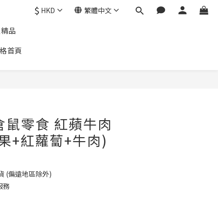
$
HKD
繁體中文
通精品
格首頁
倉鼠零食 紅蘋牛肉
蘋果+紅蘿蔔+牛肉)
貨 (偏遠地區除外)
服務