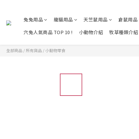
兔兔用品
龍貓用品
天竺鼠用品
倉鼠用品
穴兔人氣商品 TOP 10 !
小動物介紹
牧草種類介紹
全部商品
/
所有貨品
/
小動物零食