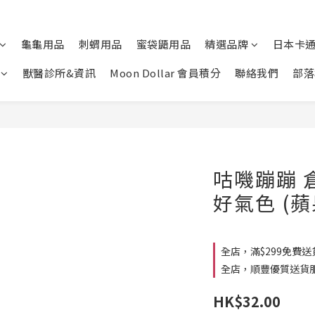
龜龜用品
刺蝟用品
蜜袋鼯用品
精選品牌
日本卡
獸醫診所&資訊
Moon Dollar 會員積分
聯絡我們
部落
咕嘰蹦蹦 
好氣色 (
全店，滿$299免費送
全店，順豐優質送貨
HK$32.00