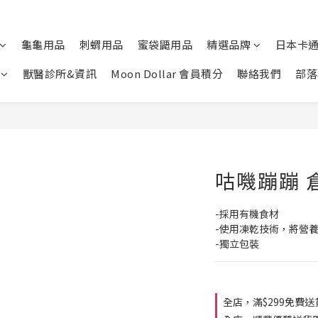
龜龜用品
刺蝟用品
蜜袋鼯用品
精選品牌
日本卡
獸醫診所&資訊
Moon Dollar 會員積分
聯絡我們
部落
咕嘰蹦蹦 
-採用有機食材
-使用凍乾技術，將營
-獨立包裝
全店，滿$299免費送