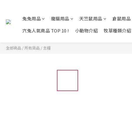
兔兔用品
龍貓用品
天竺鼠用品
倉鼠用品
穴兔人氣商品 TOP 10 !
小動物介紹
牧草種類介紹
全部商品
/
所有貨品
/
主糧