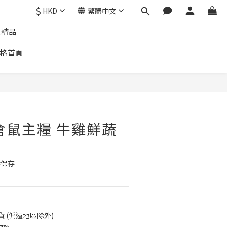
$
HKD
繁體中文
通精品
格首頁
倉鼠主糧 牛雞鮮蔬
養保存
貨 (偏遠地區除外)