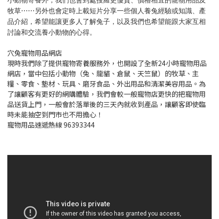
小動物寄養外，我們也會到處搜羅更優質、價格相宜的寵物用品及
牧草⋯⋯另外也會定時上載短片分享一些個人養兔經驗或知識、產
品介紹，希望能讓更多人了解兔子，以及我們也希望能跟大家互相
討論和交流養小動物的心得。
穴兔寵物用品網店
現時我們除了提供寵物寄養服務外，也開設了全新24小時寵物用品
網店，當中包括小動物（兔、龍貓、倉鼠、天竺鼠）的牧草、主
糧、零食、墊材、玩具、磨牙食品、外出用品和清潔美容用品。為
了讓顧客有更好的網購體驗，我們會較一般寵物店更快的把寵物用
品送貨上門，一般會於落單後的三天內就收到產品，讓顧客即使臨
時未能抽空到門市也不用擔心！
寵物用品速遞熱線 96393344