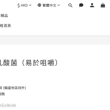
$
HKD
繁體中文
通精品
格首頁
 軟乳酸菌（易於咀嚼）
貨 (偏遠地區除外)
服務
K$190.00