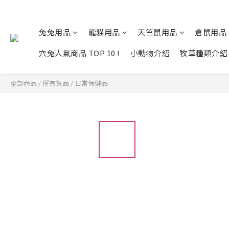
兔兔用品
龍貓用品
天竺鼠用品
倉鼠用品
穴兔人氣商品 TOP 10 !
小動物介紹
牧草種類介紹
全部商品
/
所有貨品
/
日常保健品