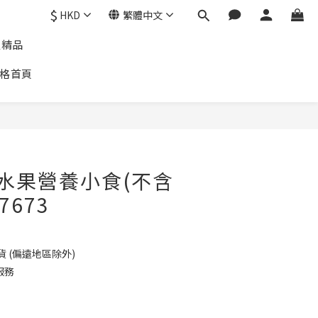
$
HKD
繁體中文
通精品
格首頁
n 水果營養小食(不含
7673
貨 (偏遠地區除外)
服務