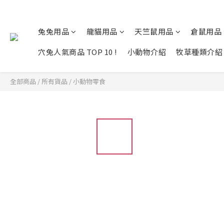
兔兔用品
龍貓用品
天竺鼠用品
倉鼠用品
穴兔人氣商品 TOP 10 !
小動物介紹
牧草種類介紹
全部商品
/
所有貨品
/
小動物零食