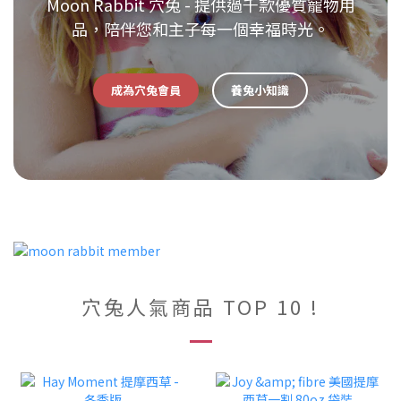
Moon Rabbit 穴兔 - 提供過千款優質寵物用
品，陪伴您和主子每一個幸福時光。
成為穴兔會員
養兔小知識
穴兔人氣商品 TOP 10 !