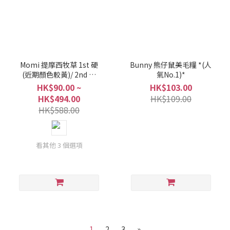
Momi 提摩西牧草 1st 硬
Bunny 熊仔鼠美毛糧 *(人
(近期顏色較黃)/ 2nd 軟
氣No.1)*
(近期較多啡葉)*限時優惠*
HK$90.00 ~
HK$103.00
HK$494.00
HK$109.00
HK$588.00
看其他 3 個選項
1
2
3
»