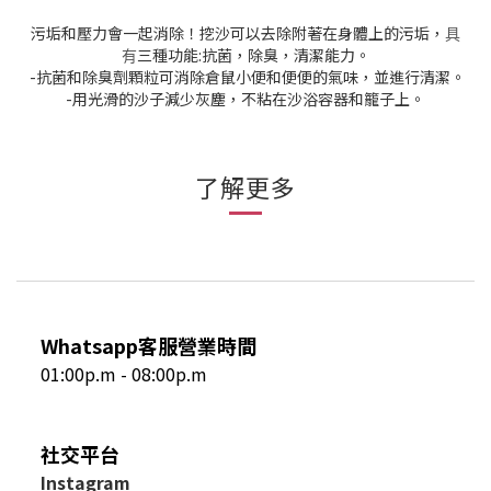
污垢和壓力會一起消除！挖沙可以去除附著在身體上的污垢，
具
有
三種功能:抗菌，除臭，清潔能力。
-抗菌和除臭劑顆粒可消除倉鼠小便和便便的氣味，並進行清潔。
-用光滑的沙子減少灰塵，不粘在沙浴容器和籠子上。
了解更多
Whatsapp客服營業時間
01:00p.m - 08:00p.m
社交平台
I
nstagram