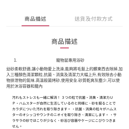
商品描述
送貨及付款方式
商品描述
寵物鼠專用浴砂
幼砂柔軟舒適,讓小動物愛上洗澡,能夠將毛髮上的髒東西去除掉,加
入三種顏色清潔顆粒,抗菌、消臭及清潔力大幅上升,有效除去小動
物排泄物的氣味.高溫殺菌烤砂,使用安全.砂質乾爽灰塵少,可以使
用於沐浴容器和籠內
汚れもストレスも一緒に解消！ ３つの粒で抗菌・消臭・清潔力Ｕ
Ｐ・ハムスターが自然に生活しているのと同様に、砂を掘ることで
カラダについた汚れを取り除きます。 ・抗菌、消臭の粒々がハムス
ターのオシッコやウンチのニオイを取り除き、清潔にします。 ・サ
ラサラの砂でほこりが少なく、砂浴び容器やケージにこびりつきま
せん。