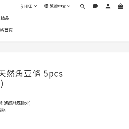
$
HKD
繁體中文
通精品
格首頁
 天然角豆條 5pcs
)
貨 (偏遠地區除外)
服務