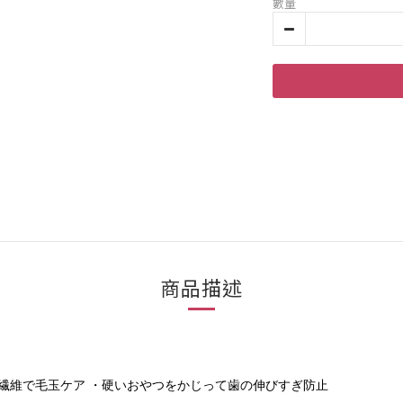
數量
商品描述
物繊維で毛玉ケア ・硬いおやつをかじって歯の伸びすぎ防止