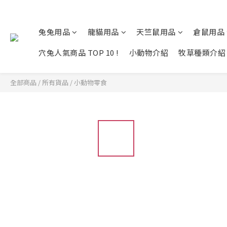
兔兔用品
龍貓用品
天竺鼠用品
倉鼠用品
穴兔人氣商品 TOP 10 !
小動物介紹
牧草種類介紹
全部商品
/
所有貨品
/
小動物零食