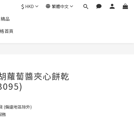
$
HKD
繁體中文
通精品
格首頁
n 胡蘿蔔醬夾心餅乾
3095)
貨 (偏遠地區除外)
服務