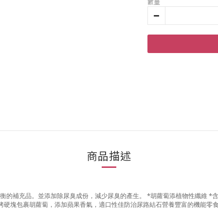
數量
商品描述
的補充品。並添加除尿臭成份，減少尿臭的產生。 *胡蘿蔔添植物性纖維 *含
烤硬塊包裹胡蘿蔔，添加蘋果香氣，適口性佳防治尿路結石營養豐富的機能零