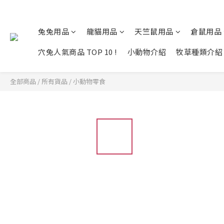
兔兔用品
龍貓用品
天竺鼠用品
倉鼠用品
穴兔人氣商品 TOP 10 !
小動物介紹
牧草種類介紹
全部商品
/
所有貨品
/
小動物零食