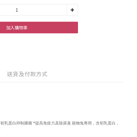
加入購物車
送貨及付款方式
初乳蛋白抑制腫瘤 *提高免疫力及除尿臭 寵物兔專用，含初乳蛋白，
食