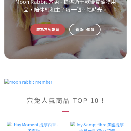
Moon Rabbit 穴兔 - 提供過千款優質寵物用
品，陪伴您和主子每一個幸福時光。
成為穴兔會員
養兔小知識
穴兔人氣商品 TOP 10 !