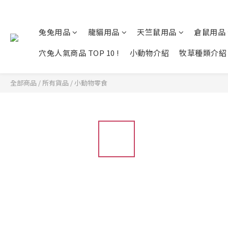
兔兔用品
龍貓用品
天竺鼠用品
倉鼠用品
穴兔人氣商品 TOP 10 !
小動物介紹
牧草種類介紹
全部商品
/
所有貨品
/
小動物零食