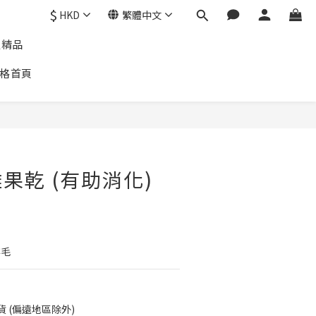
$
HKD
繁體中文
通精品
格首頁
 雜果乾 (有助消化)
排毛
貨 (偏遠地區除外)