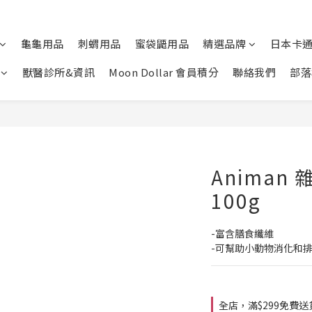
龜龜用品
刺蝟用品
蜜袋鼯用品
精選品牌
日本卡
獸醫診所&資訊
Moon Dollar 會員積分
聯絡我們
部落
Animan
100g
-富含膳食纖維
-可幫助小動物消化和
全店，滿$299免費送