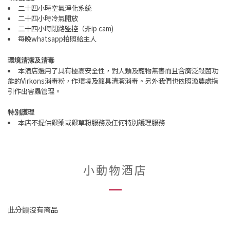
二十四小時空氣淨化系統
二十四小時冷氣開放
二十四小時閉路監控（非
ip cam
)
每晚
whatsapp
拍照給主人
環境清潔及清毒
本酒店選用了具有極高安全性，對人類及寵物無害而且含廣泛殺菌功
能的
Virkons
消毒粉，作環境及籠具清潔消毒。另外我們也依照漁農處指
引作出害蟲管理。
特別護理
本店不提供餵藥或餵草粉服務及任何特別護理服務
小動物酒店
此分類沒有商品