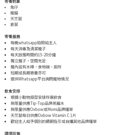
寄養對象
兔仔
龍貓
天竺鼠
倉鼠
寄養服務
每晚
whatsapp
拍照給主人
每天消毒及清潔籠子
每天放風時間約
15-20
分鐘
獨立籠子，空間充足
籠內設有水樽、食物碗、廁所
短期或長期寄養亦可
提供
Whatsapp
平台詢問寵物情況
飲食安排
根據小動物類型安排所需飲食
無限量供應
Tip-Top
品牌蒸餾水
無限量供應
Oxbow
或
Momi
品牌糧草
天竺鼠每日供應
Oxbow Vitamin C 1
片
歡迎主人給予個別的餵飼指引或自攜其他品牌糧草
環境設施