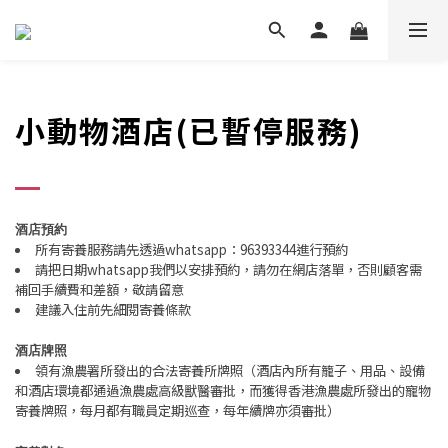
小動物酒店(已暫停服務)
酒店預約
所有寄養服務請先透過
whatsapp
：
96393344
進行預約
請把日期
whatsapp
我們以安排預約，請勿在網店落單，否則顧客需
補回手續費和差額，敬請留意
建議入住前先細閱寄養條款
酒店牌照
領有漁農署所發出的合法寄養所牌照（酒店內所有籠子、用品、設備
和酒店環境都通過漁農處高級獸醫審批，而獲得香港漁農處所發出的寵物
寄養牌照，每月都有職員定期巡查，每年續牌亦須審批）