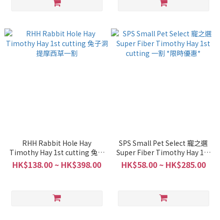
RHH Rabbit Hole Hay
SPS Small Pet Select 寵之選
Timothy Hay 1st cutting 兔子
Super Fiber Timothy Hay 1st
洞提摩西草一割
cutting 一割 *限時優惠*
HK$138.00 ~ HK$398.00
HK$58.00 ~ HK$285.00