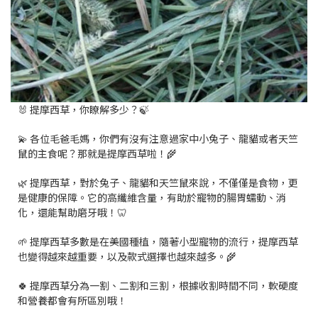
🐰 提摩西草，你瞭解多少？🍃
💫 各位毛爸毛媽，你們有沒有注意過家中小兔子、龍貓或者天竺
鼠的主食呢？那就是提摩西草啦！🌾
🌿 提摩西草，對於兔子、龍貓和天竺鼠來說，不僅僅是食物，更
是健康的保障。它的高纖維含量，有助於寵物的腸胃蠕動、消
化，還能幫助磨牙哦！🦷
🌱 提摩西草多數是在美國種植，隨著小型寵物的流行，提摩西草
也變得越來越重要，以及款式選擇也越來越多。🌾
🍀 提摩西草分為一割、二割和三割，根據收割時間不同，軟硬度
和營養都會有所區別哦！