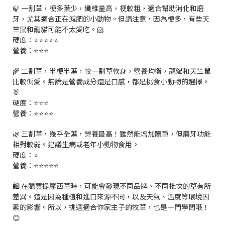
🍃 一割草，梗多葉少，纖維量高，梗較粗，適合幫助消化和磨
牙，尤其適合正在減肥的小動物。但請注意，因為梗多，有些天
竺鼠和龍貓可能不太愛吃。🐹
硬度：⭐️⭐️⭐️⭐️⭐️
營養：⭐️⭐️⭐️
🌾 二割草，半梗半葉，較一割草軟身，營養均衡，龍貓和天竺鼠
比較偏愛。無論是營養成分還是口感，都是挑食小動物的選擇。
🐰
硬度：⭐️⭐️⭐️
營養：⭐️⭐️⭐️⭐️
🌿 三割草，幾乎全葉，營養最高！雖然能增加體重，但磨牙功能
相對較弱。建議生病或老年小動物食用。
硬度：⭐️
營養：⭐️⭐️⭐️⭐️⭐️
🛍️ 在購買提摩西草時，可能會發現不同品牌、不同批次的草有所
差異。這是因為種植和進口來源不同，以及天氣、溫度等環境因
素的影響。所以，挑選適合你家主子的牧草，也是一門學問哦！
😊